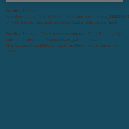
Warning
: Unknown:
open(/homepages/36/d511141533/htdocs/cms/files/tmp/sess_3f95032a8
O_RDWR) failed: Disk quota exceeded (122) in
Unknown
on line
0
Warning
: Unknown: Failed to write session data (files). Please verify
that the current setting of session.save_path is correct
(/homepages/36/d511141533/htdocs/cms/files/tmp) in
Unknown
on
line
0