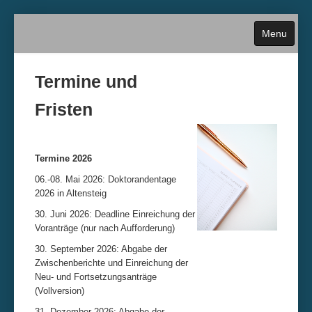
Menu
Termine und
Fristen
Home
Über die Stiftung
Termine 2026
06.-08. Mai 2026: Doktorandentage
Antragstellung
2026 in Altensteig
30. Juni 2026: Deadline Einreichung der
Termine und Fristen
Voranträge (nur nach Aufforderung)
30. September 2026: Abgabe der
Historie
Zwischenberichte und Einreichung der
Neu- und Fortsetzungsanträge
(Vollversion)
Kontakt
31. Dezember 2026: Abgabe der