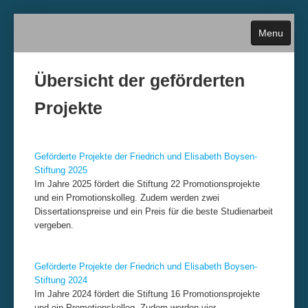
Menu
Übersicht der geförderten
Projekte
Home
Über die Stiftung
Geförderte Projekte der Friedrich und Elisabeth Boysen-
Stiftung 202
5
Im Jahre 2025 fördert die Stiftung 22 Promotionsprojekte
Antragstellung
und ein Promotionskolleg. Zudem werden zwei
Dissertationspreise und ein Preis für die beste Studienarbeit
Termine und Fristen
vergeben.
Historie
Geförderte Projekte der Friedrich und Elisabeth Boysen-
Stiftung 202
4
Im Jahre 2024 fördert die Stiftung 16 Promotionsprojekte
Kontakt
und ein Promotionskolleg. Zudem werden vier