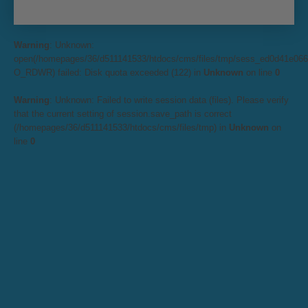
Warning
: Unknown:
open(/homepages/36/d511141533/htdocs/cms/files/tmp/sess_ed0d41e06
O_RDWR) failed: Disk quota exceeded (122) in
Unknown
on line
0
Warning
: Unknown: Failed to write session data (files). Please verify
that the current setting of session.save_path is correct
(/homepages/36/d511141533/htdocs/cms/files/tmp) in
Unknown
on
line
0